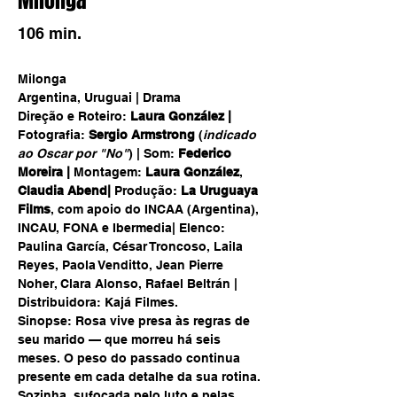
Milonga
106 min.
Milonga
Argentina, Uruguai | Drama 
Direção e Roteiro: 
Laura González | 
Fotografia: 
Sergio Armstrong
 (
indicado 
ao Oscar por "No"
) | Som: 
Federico 
Moreira | 
Montagem: 
Laura González
, 
Claudia Abend| 
Produção: 
La Uruguaya 
Films
, com apoio do INCAA (Argentina), 
INCAU, FONA e Ibermedia| Elenco: 
Paulina García, César Troncoso, Laila 
Reyes, Paola Venditto, Jean Pierre 
Noher, Clara Alonso, Rafael Beltrán | 
Distribuidora: Kajá Filmes. 
Sinopse: Rosa vive presa às regras de 
seu marido — que morreu há seis 
meses. O peso do passado continua 
presente em cada detalhe da sua rotina. 
Sozinha, sufocada pelo luto e pelas 